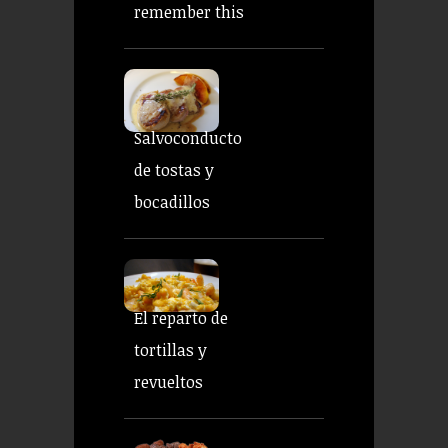
remember this
Salvoconducto
de tostas y
bocadillos
El reparto de
tortillas y
revueltos