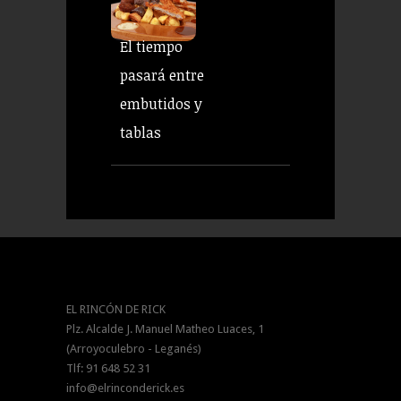
El tiempo
pasará entre
embutidos y
tablas
EL RINCÓN DE RICK
Plz. Alcalde J. Manuel Matheo Luaces, 1
(Arroyoculebro - Leganés)
Tlf: 91 648 52 31
info@elrinconderick.es