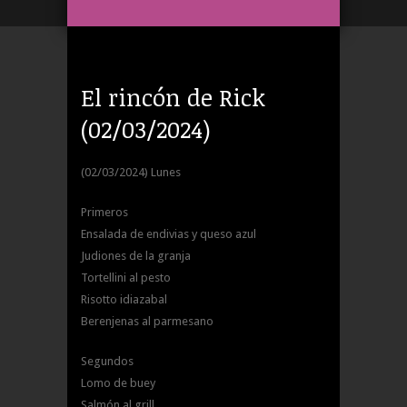
El rincón de Rick
(02/03/2024)
(02/03/2024) Lunes
Primeros
Ensalada de endivias y queso azul
Judiones de la granja
Tortellini al pesto
Risotto idiazabal
Berenjenas al parmesano
Segundos
Lomo de buey
Salmón al grill