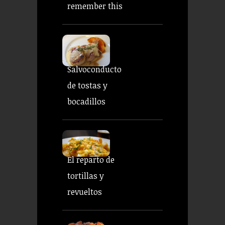
remember this
Salvoconducto
de tostas y
bocadillos
El reparto de
tortillas y
revueltos