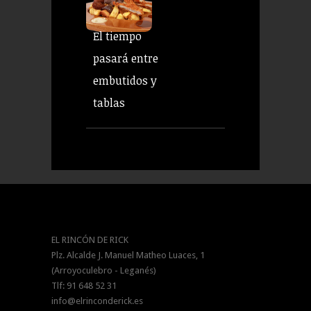
El tiempo
pasará entre
embutidos y
tablas
EL RINCÓN DE RICK
Plz. Alcalde J. Manuel Matheo Luaces, 1
(Arroyoculebro - Leganés)
Tlf: 91 648 52 31
info@elrinconderick.es