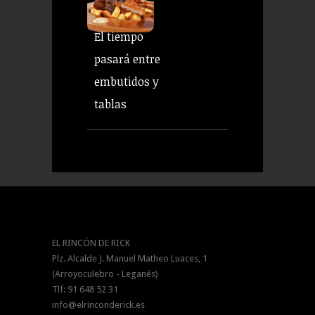
El tiempo
pasará entre
embutidos y
tablas
EL RINCÓN DE RICK
Plz. Alcalde J. Manuel Matheo Luaces, 1
(Arroyoculebro - Leganés)
Tlf: 91 648 52 31
info@elrinconderick.es