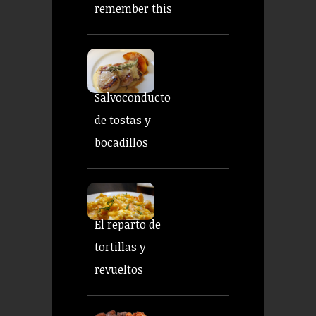
remember this
Salvoconducto
de tostas y
bocadillos
El reparto de
tortillas y
revueltos