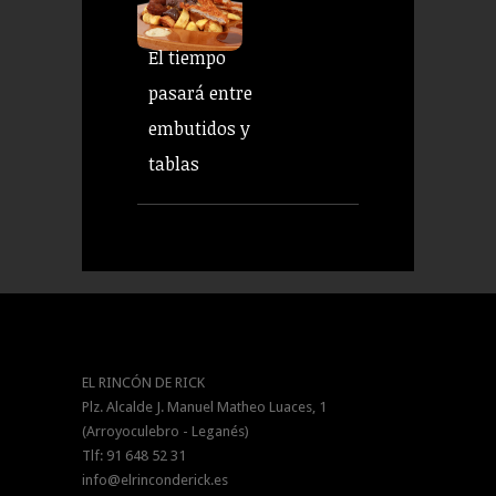
El tiempo
pasará entre
embutidos y
tablas
EL RINCÓN DE RICK
Plz. Alcalde J. Manuel Matheo Luaces, 1
(Arroyoculebro - Leganés)
Tlf: 91 648 52 31
info@elrinconderick.es