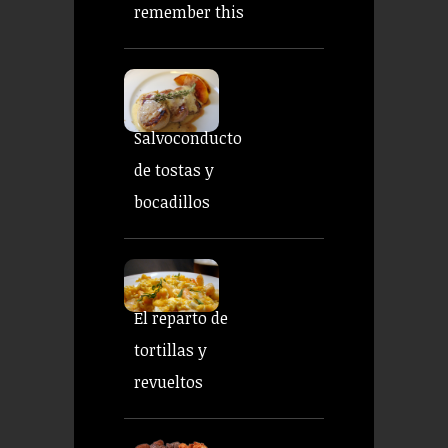
remember this
Salvoconducto
de tostas y
bocadillos
El reparto de
tortillas y
revueltos