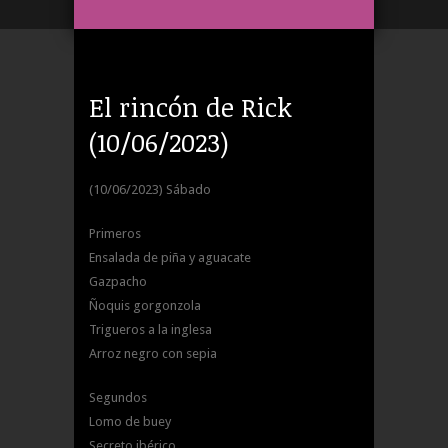
El rincón de Rick
(10/06/2023)
(10/06/2023) Sábado
Primeros
Ensalada de piña y aguacate
Gazpacho
Ñoquis gorgonzola
Trigueros a la inglesa
Arroz negro con sepia
Segundos
Lomo de buey
Secreto ibérico