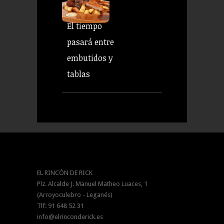
El tiempo
pasará entre
embutidos y
tablas
EL RINCÓN DE RICK
Plz. Alcalde J. Manuel Matheo Luaces, 1
(Arroyoculebro - Leganés)
Tlf: 91 648 52 31
info@elrinconderick.es