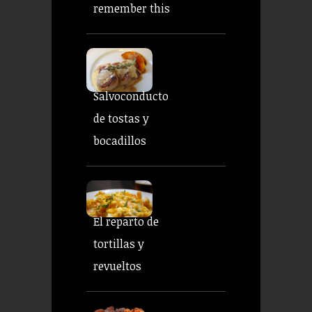
remember this
Salvoconducto
de tostas y
bocadillos
El reparto de
tortillas y
revueltos