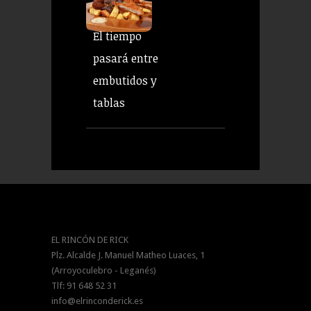
El tiempo
pasará entre
embutidos y
tablas
EL RINCÓN DE RICK
Plz. Alcalde J. Manuel Matheo Luaces, 1
(Arroyoculebro - Leganés)
Tlf: 91 648 52 31
info@elrinconderick.es