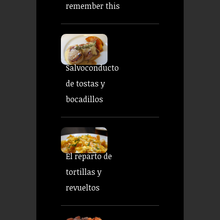
remember this
Salvoconducto
de tostas y
bocadillos
El reparto de
tortillas y
revueltos