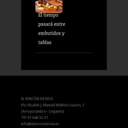
El tiempo
pasará entre
embutidos y
tablas
EL RINCÓN DE RICK
Plz. Alcalde J. Manuel Matheo Luaces, 1
(Arroyoculebro - Leganés)
Tlf: 91 648 52 31
info@elrinconderick.es