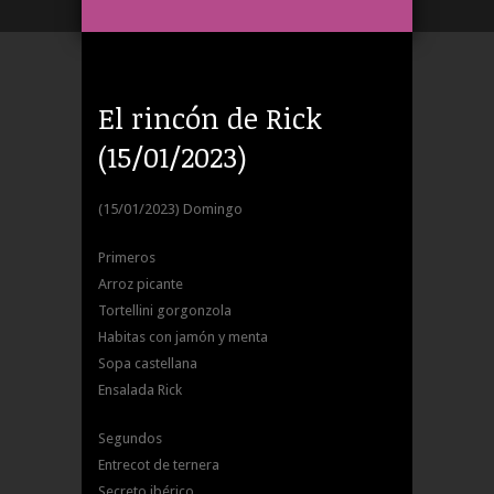
El rincón de Rick
(15/01/2023)
(15/01/2023) Domingo
Primeros
Arroz picante
Tortellini gorgonzola
Habitas con jamón y menta
Sopa castellana
Ensalada Rick
Segundos
Entrecot de ternera
Secreto ibérico