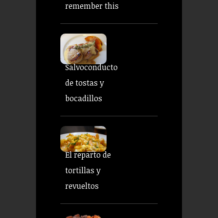
remember this
Salvoconducto
de tostas y
bocadillos
El reparto de
tortillas y
revueltos