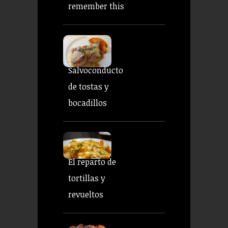
remember this
Salvoconducto
de tostas y
bocadillos
El reparto de
tortillas y
revueltos