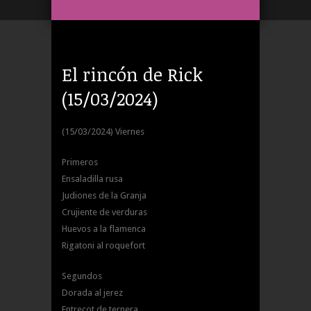
El rincón de Rick
(15/03/2024)
(15/03/2024) Viernes
Primeros
Ensaladilla rusa
Judiones de la Granja
Crujiente de verduras
Huevos a la flamenca
Rigatoni al roquefort
Segundos
Dorada al jerez
Entrecot de ternera