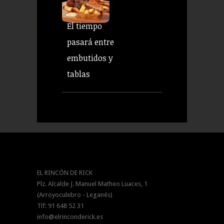
El tiempo
pasará entre
embutidos y
tablas
EL RINCÓN DE RICK
Plz. Alcalde J. Manuel Matheo Luaces, 1
(Arroyoculebro - Leganés)
Tlf: 91 648 52 31
info@elrinconderick.es