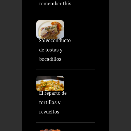
remember this
Salvoconducto
de tostas y
bocadillos
El reparto de
tortillas y
revueltos