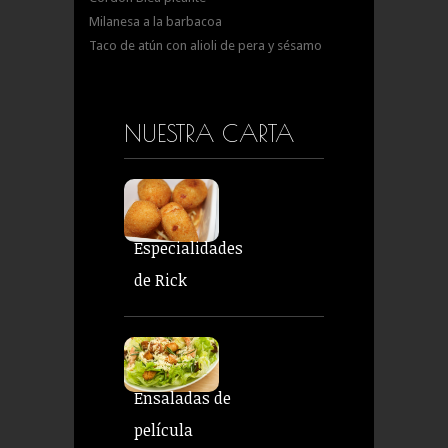
Milanesa a la barbacoa
Taco de atún con alioli de pera y sésamo
NUESTRA CARTA
Especialidades
de Rick
Ensaladas de
película