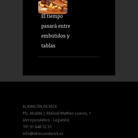
El tiempo
pasará entre
embutidos y
tablas
EL RINCÓN DE RICK
Plz. Alcalde J. Manuel Matheo Luaces, 1
(Arroyoculebro - Leganés)
Tlf: 91 648 52 31
info@elrinconderick.es