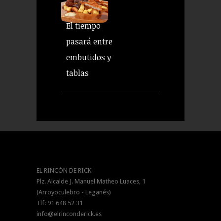
El tiempo
pasará entre
embutidos y
tablas
EL RINCÓN DE RICK
Plz. Alcalde J. Manuel Matheo Luaces, 1
(Arroyoculebro - Leganés)
Tlf: 91 648 52 31
info@elrinconderick.es