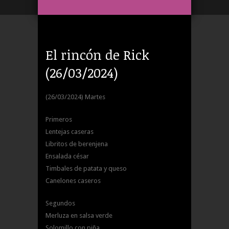
El rincón de Rick
(26/03/2024)
(26/03/2024) Martes
Primeros
Lentejas caseras
Libritos de berenjena
Ensalada césar
Timbales de patata y queso
Canelones caseros
Segundos
Merluza en salsa verde
Solomillo con piña