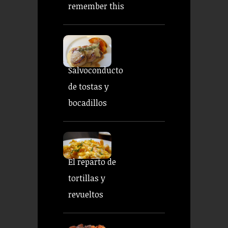
remember this
Salvoconducto
de tostas y
bocadillos
El reparto de
tortillas y
revueltos