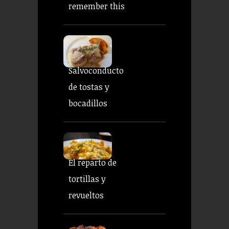
remember this
Salvoconducto
de tostas y
bocadillos
El reparto de
tortillas y
revueltos