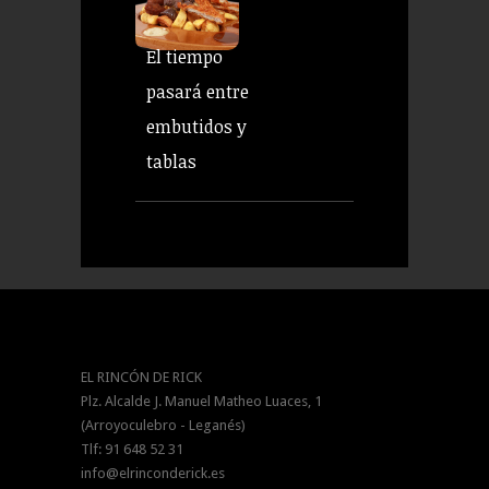
El tiempo
pasará entre
embutidos y
tablas
EL RINCÓN DE RICK
Plz. Alcalde J. Manuel Matheo Luaces, 1
(Arroyoculebro - Leganés)
Tlf: 91 648 52 31
info@elrinconderick.es