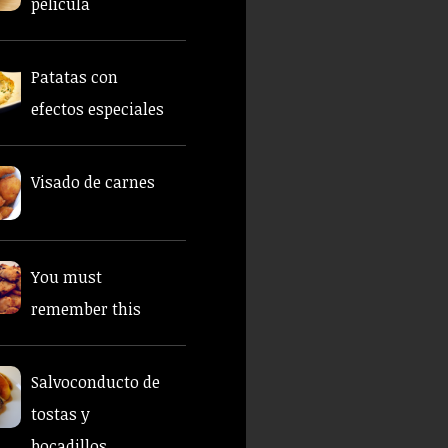
película
Patatas con
efectos especiales
Visado de carnes
You must
remember this
Salvoconducto de
tostas y
bocadillos