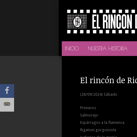
INICIO
NUESTRA HISTORIA
El rincón de Ri
(28/09/2024) Sábado
Primeros
Salmorejo
Espárragos a la flamenca
Rigatoni gorgonzola