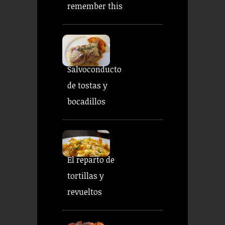
remember this
Salvoconducto
de tostas y
bocadillos
El reparto de
tortillas y
revueltos