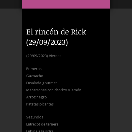
El rincón de Rick
(29/09/2023)
(29/09/2023) Viernes
Primeros
Gazpacho
Ensalada gourmet
Macarrones con chorizo y jamón
Arroz negro
Patatas picantes
Segundos
Entrecot de ternera
Lubina a la sidra