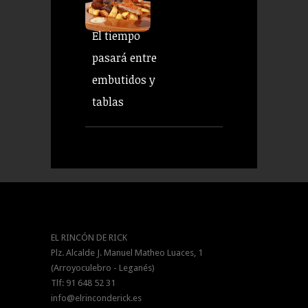
El tiempo
pasará entre
embutidos y
tablas
EL RINCÓN DE RICK
Plz. Alcalde J. Manuel Matheo Luaces, 1
(Arroyoculebro - Leganés)
Tlf: 91 648 52 31
info@elrinconderick.es