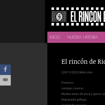
INICIO
NUESTRA HISTORIA
El rincón de Ri
(29/11/2023) Miércoles
Primeros
Lentejas caseras
Medias lunas de pera y queso az
Empanada gallega