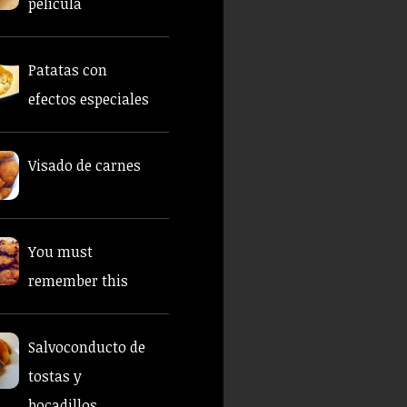
película
Patatas con
efectos especiales
Visado de carnes
You must
remember this
Salvoconducto de
tostas y
bocadillos