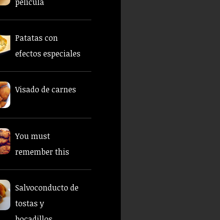
película
Patatas con
efectos especiales
Visado de carnes
You must
remember this
Salvoconducto de
tostas y
bocadillos