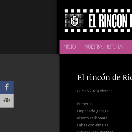
INICIO
NUESTRA HISTORIA
El rincón de Ri
(29/12/2023) Viernes
Primeros
Empanada gallega
Risotto carbonara
Fabes con almejas