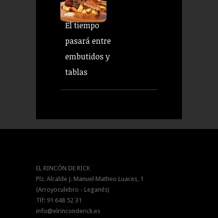
El tiempo
pasará entre
embutidos y
tablas
EL RINCÓN DE RICK
Plz. Alcalde J. Manuel Matheo Luaces, 1
(Arroyoculebro - Leganés)
Tlf: 91 648 52 31
info@elrinconderick.es