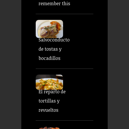
remember this
Salvoconducto
de tostas y
bocadillos
El reparto de
tortillas y
revueltos