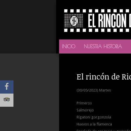
INICIO
NUESTRA HISTORIA
El rincón de Ri
(30/05/2023) Martes
Primeros
Salmorejo
Rigatoni gorgonzola
Huevos a la flamenca