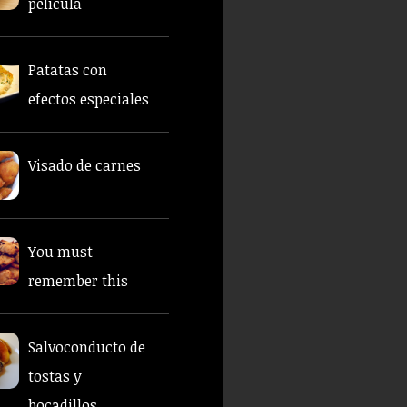
película
Patatas con
efectos especiales
Visado de carnes
You must
remember this
Salvoconducto de
tostas y
bocadillos