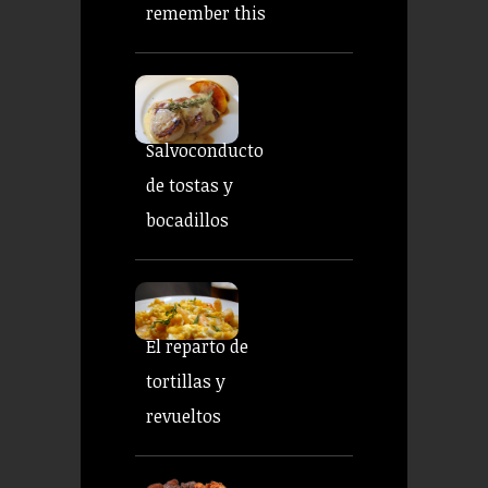
remember this
Salvoconducto
de tostas y
bocadillos
El reparto de
tortillas y
revueltos