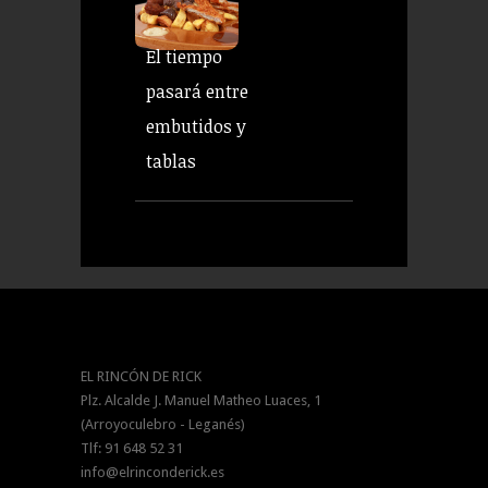
El tiempo
pasará entre
embutidos y
tablas
EL RINCÓN DE RICK
Plz. Alcalde J. Manuel Matheo Luaces, 1
(Arroyoculebro - Leganés)
Tlf: 91 648 52 31
info@elrinconderick.es