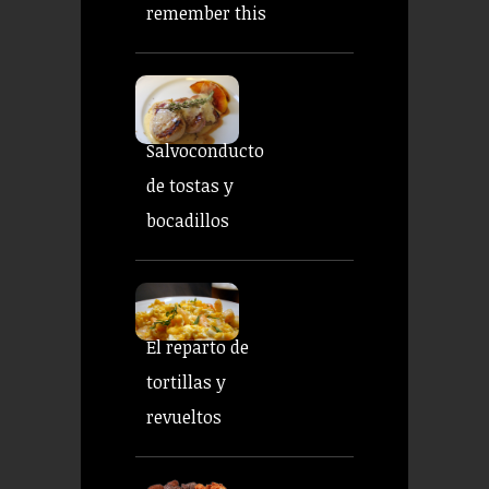
remember this
Salvoconducto
de tostas y
bocadillos
El reparto de
tortillas y
revueltos