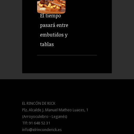
El tiempo
pasará entre
embutidos y
tablas
EL RINCÓN DE RICK
Plz. Alcalde J. Manuel Matheo Luaces, 1
(Arroyoculebro - Leganés)
Tlf: 91 648 52 31
info@elrinconderick.es