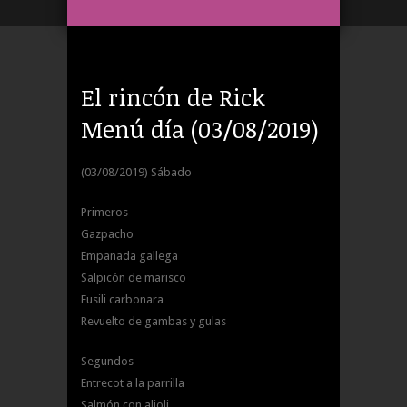
El rincón de Rick
Menú día (03/08/2019)
(03/08/2019) Sábado
Primeros
Gazpacho
Empanada gallega
Salpicón de marisco
Fusili carbonara
Revuelto de gambas y gulas
Segundos
Entrecot a la parrilla
Salmón con alioli