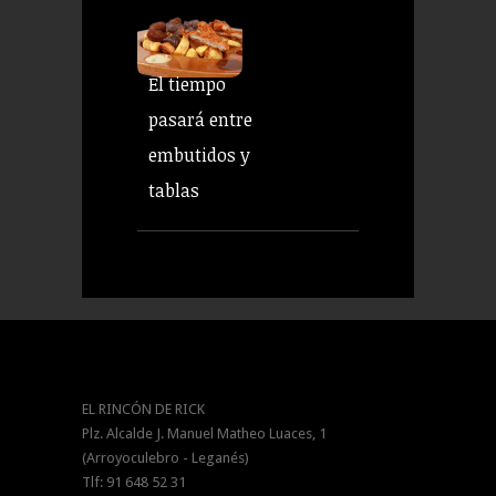
El tiempo
pasará entre
embutidos y
tablas
EL RINCÓN DE RICK
Plz. Alcalde J. Manuel Matheo Luaces, 1
(Arroyoculebro - Leganés)
Tlf: 91 648 52 31