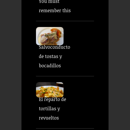
You must
remember this
Salvoconducto
de tostas y
bocadillos
El reparto de
tortillas y
revueltos