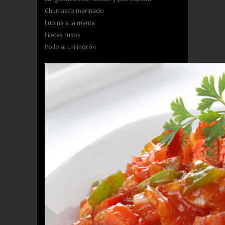
Churrasco marinado
Lubina a la menta
Filetes rusos
Pollo al chilindrón