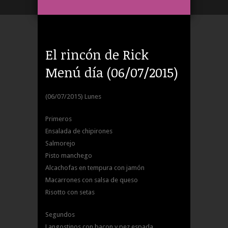
El rincón de Rick
Menú día (06/07/2015)
(06/07/2015) Lunes
Primeros
Ensalada de chipirones
Salmorejo
Pisto manchego
Alcachofas en tempura con jamón
Macarrones con salsa de queso
Risotto con setas
Segundos
Langostinos con bacon y pez espada