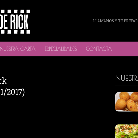
LLÁMANOS Y TE PREPAR
NUESTRA CARTA
ESPECIALIDADES
CONTACTA
NUEST
ck
1/2017)