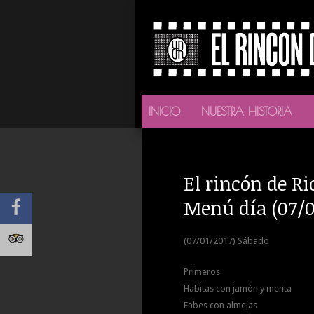
INICIO
NUESTRA HISTORIA
El rincón de Ri
Menú día (07/0
(07/01/2017) Sábado
Primeros
Habitas con jamón y menta
Fabes con almejas