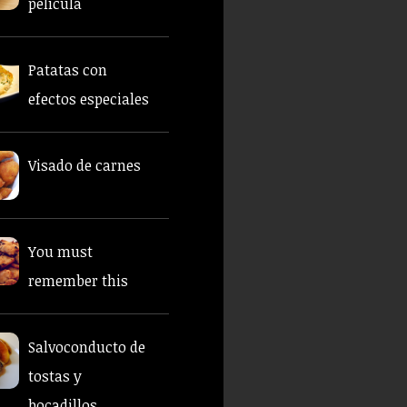
película
Patatas con
efectos especiales
Visado de carnes
You must
remember this
Salvoconducto de
tostas y
bocadillos