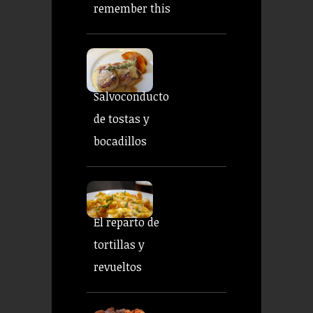
remember this
Salvoconducto
de tostas y
bocadillos
El reparto de
tortillas y
revueltos