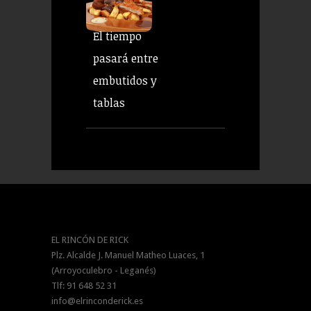
El tiempo
pasará entre
embutidos y
tablas
EL RINCÓN DE RICK
Plz. Alcalde J. Manuel Matheo Luaces, 1
(Arroyoculebro - Leganés)
Tlf: 91 648 52 31
info@elrinconderick.es