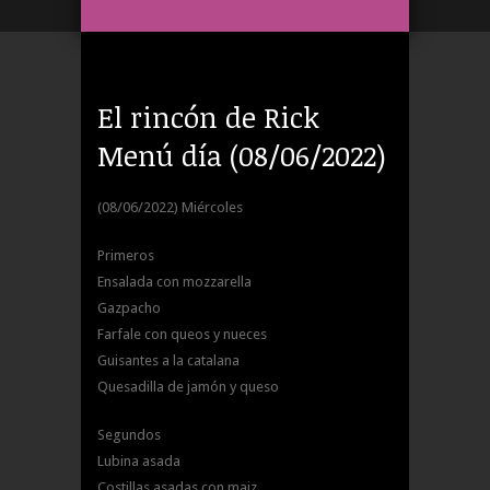
El rincón de Rick
Menú día (08/06/2022)
(08/06/2022) Miércoles
Primeros
Ensalada con mozzarella
Gazpacho
Farfale con queos y nueces
Guisantes a la catalana
Quesadilla de jamón y queso
Segundos
Lubina asada
Costillas asadas con maiz