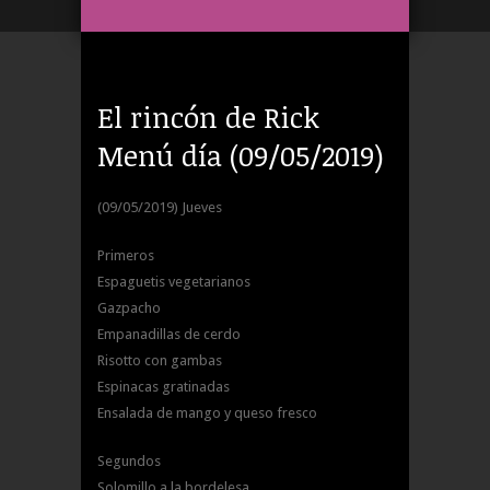
El rincón de Rick
Menú día (09/05/2019)
(09/05/2019) Jueves
Primeros
Espaguetis vegetarianos
Gazpacho
Empanadillas de cerdo
Risotto con gambas
Espinacas gratinadas
Ensalada de mango y queso fresco
Segundos
Solomillo a la bordelesa