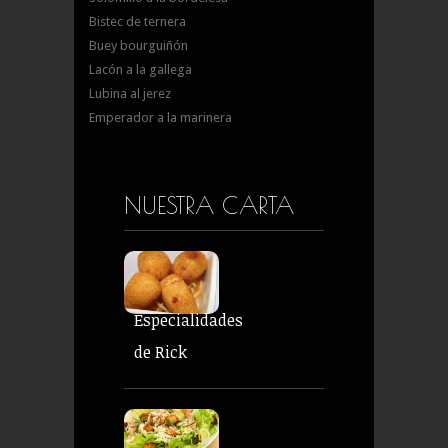
Bistec de ternera
Buey bourguiñón
Lacón a la gallega
Lubina al jerez
Emperador a la marinera
NUESTRA CARTA
Especialidades
de Rick