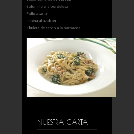
Solomillo a la bordelesa
Pollo asado
Lubina al azafrán
Chuleta de cerdo a la barbacoa
NUESTRA CARTA