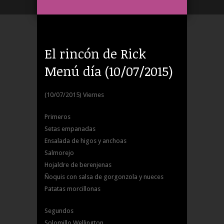
El rincón de Rick
Menú día (10/07/2015)
(10/07/2015) Viernes
Primeros
Setas empanadas
Ensalada de higos y anchoas
Salmorejo
Hojaldre de berenjenas
Ñoquis con salsa de gorgonzola y nueces
Patatas morcillonas
Segundos
Solomillo Wellington