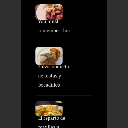
You must
remember this
Salvoconducto
de tostas y
bocadillos
El reparto de
tortillas y