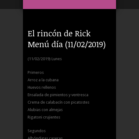
El rincón de Rick
Menú día (11/02/2019)
(11/02/2019) Lunes
Primeros
Arroz a la cubana
Huevos rellenos
Ensalada de pimientos y ventresca
Crema de calabacín con picatostes
Alubias con almejas
Rigatoni crujientes
Segundos
Albóndigas caseras