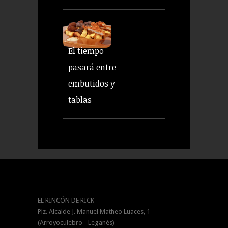
El tiempo
pasará entre
embutidos y
tablas
EL RINCÓN DE RICK
Plz. Alcalde J. Manuel Matheo Luaces, 1
(Arroyoculebro - Leganés)