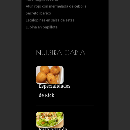
Atún rojo con mermelada de cebolla
Secreto ibérico
Escalopines en salsa de setas
Lubina en papillote
NUESTRA CARTA
Especialidades
de Rick
Ensaladas de