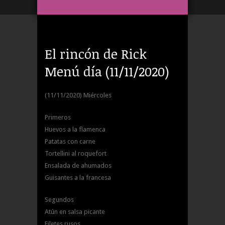
El rincón de Rick
Menú día (11/11/2020)
(11/11/2020) Miércoles
Primeros
Huevos a la flamenca
Patatas con carne
Tortellini al roquefort
Ensalada de ahumados
Guisantes a la francesa
Segundos
Atún en salsa picante
Filetes rusos