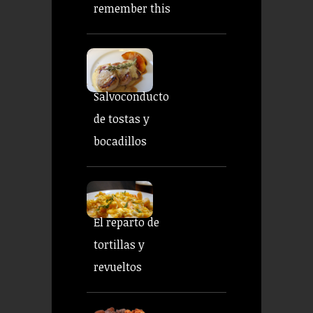
remember this
Salvoconducto
de tostas y
bocadillos
El reparto de
tortillas y
revueltos