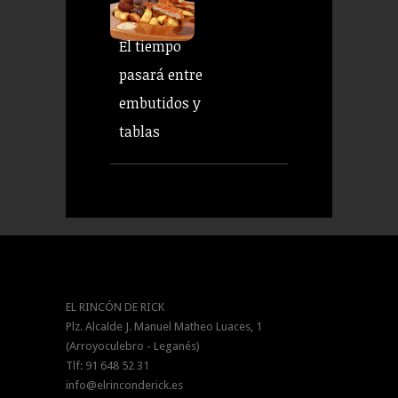
El tiempo
pasará entre
embutidos y
tablas
EL RINCÓN DE RICK
Plz. Alcalde J. Manuel Matheo Luaces, 1
(Arroyoculebro - Leganés)
Tlf: 91 648 52 31
info@elrinconderick.es