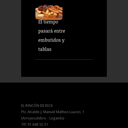
El tiempo
pasará entre
embutidos y
tablas
EL RINCÓN DE RICK
Plz. Alcalde J. Manuel Matheo Luaces, 1
(Arroyoculebro - Leganés)
Tlf: 91 648 52 31