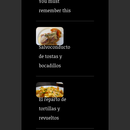
You must
remember this
Salvoconducto
de tostas y
bocadillos
El reparto de
tortillas y
revueltos