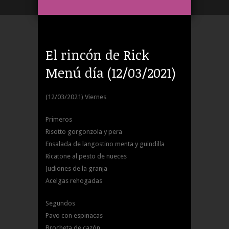
El rincón de Rick
Menú día (12/03/2021)
(12/03/2021) Viernes
Primeros
Risotto gorgonzola y pera
Ensalada de langostino menta y guindilla
Ricatone al pesto de nueces
Judiones de la granja
Acelgas rehogadas
Segundos
Pavo con espinacas
Brocheta de cazón