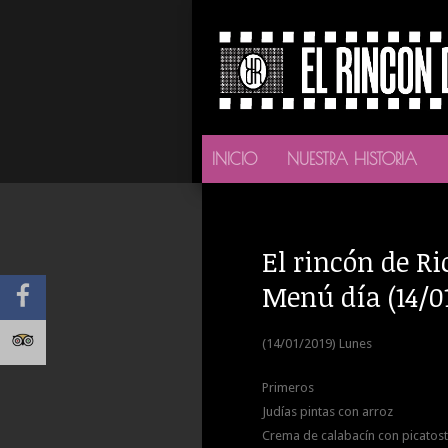
INICIO
NUESTRA HISTORIA
El rincón de Ri
Menú día (14/0
(14/01/2019) Lunes
Primeros
Judías pintas con arroz
Crema de calabacín con picatos