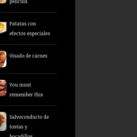
película
Patatas con
efectos especiales
Visado de carnes
You must
remember this
Salvoconducto de
tostas y
bocadillos