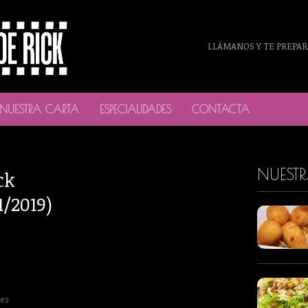
LLÁMANOS Y TE PREPAR
NUESTRA CARTA
ESPECIALIDADES
CONTACTA
NUEST
ck
1/2019)
tes