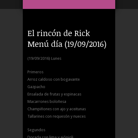
El rincón de Rick
Menú día (19/09/2016)
(19/09/2016) Lunes
Primeros
Arroz caldoso con bogavante
Gazpacho
Ensalada de frutas y espinacas
Macarrones boloñesa
Champiñones con ajo y aceitunas
Tallarines con requesón y nueces
Segundos
Dorada con lima y ajónjoli