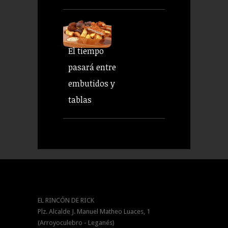
El tiempo
pasará entre
embutidos y
tablas
EL RINCÓN DE RICK
Plz. Alcalde J. Manuel Matheo Luaces, 1
(Arroyoculebro - Leganés)