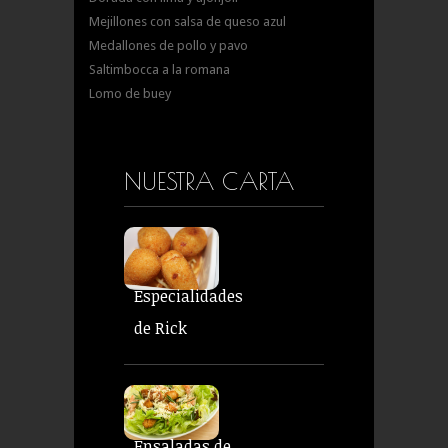
Mejillones con salsa de queso azul
Medallones de pollo y pavo
Saltimbocca a la romana
Lomo de buey
NUESTRA CARTA
Especialidades
de Rick
Ensaladas de