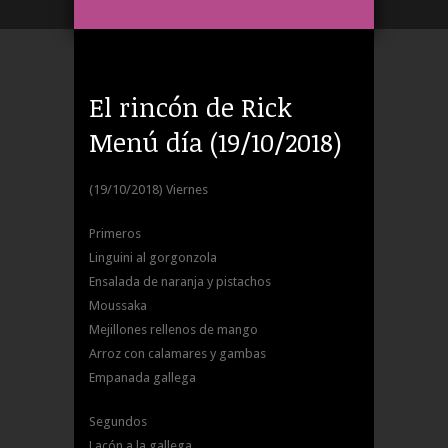
El rincón de Rick
Menú día (19/10/2018)
(19/10/2018) Viernes
Primeros
Linguini al gorgonzola
Ensalada de naranja y pistachos
Moussaka
Mejillones rellenos de mango
Arroz con calamares y gambas
Empanada gallega
Segundos
Lacón a la gallega