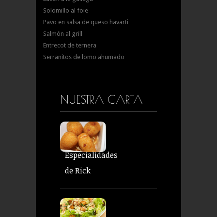
Solomillo al foie
Pavo en salsa de queso havarti
Salmón al grill
Entrecot de ternera
Serranitos de lomo ahumado
NUESTRA CARTA
Especialidades
de Rick