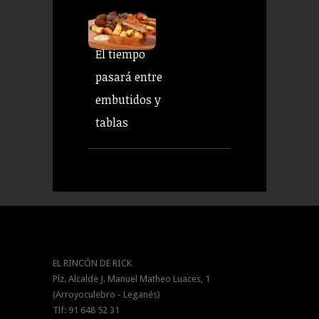
El tiempo
pasará entre
embutidos y
tablas
EL RINCÓN DE RICK
Plz. Alcalde J. Manuel Matheo Luaces, 1
(Arroyoculebro - Leganés)
Tlf: 91 648 52 31