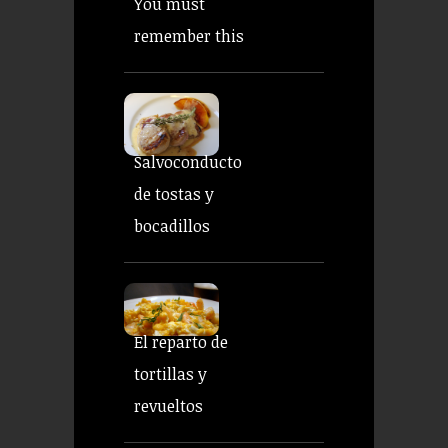
You must
remember this
Salvoconducto
de tostas y
bocadillos
El reparto de
tortillas y
revueltos