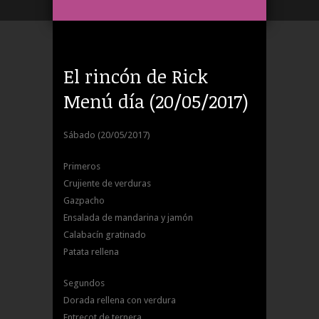
El rincón de Rick
Menú día (20/05/2017)
Sábado (20/05/2017)
Primeros
Crujiente de verduras
Gazpacho
Ensalada de mandarina y jamón
Calabacín gratinado
Patata rellena
Segundos
Dorada rellena con verdura
Entrecot de ternera