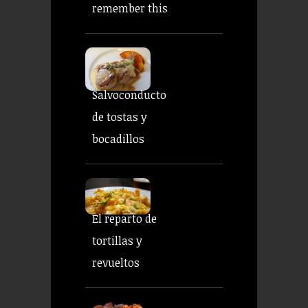
remember this
Salvoconducto
de tostas y
bocadillos
El reparto de
tortillas y
revueltos