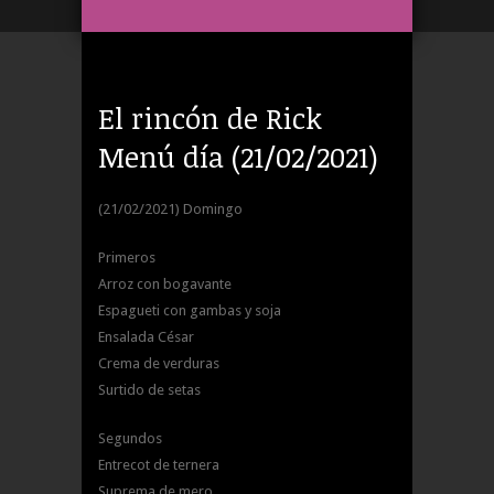
El rincón de Rick
Menú día (21/02/2021)
(21/02/2021) Domingo
Primeros
Arroz con bogavante
Espagueti con gambas y soja
Ensalada César
Crema de verduras
Surtido de setas
Segundos
Entrecot de ternera
Suprema de mero