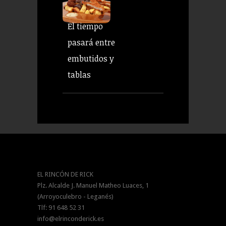
El tiempo
pasará entre
embutidos y
tablas
EL RINCÓN DE RICK
Plz. Alcalde J. Manuel Matheo Luaces, 1
(Arroyoculebro - Leganés)
Tlf: 91 648 52 31
info@elrinconderick.es