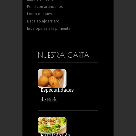
Pollo con arándanos
Lomo de buey
Bacalao ajoarriero
Escalopines a la pimienta
NUESTRA CARTA
Especialidades
de Rick
Ensaladas de