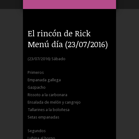
El rincón de Rick
Menú día (23/07/2016)
(23/07/2016) Sábado
Primeros
Empanada gallega
Gazpacho
Rissoto a la carbonara
Ensalada de melón y cangrejo
Tallarines a la boloñesa
Setas empanadas
Segundos
Lubina al horno