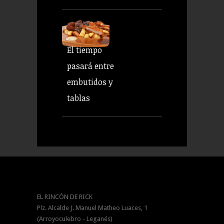
El tiempo
pasará entre
embutidos y
tablas
EL RINCÓN DE RICK
Plz. Alcalde J. Manuel Matheo Luaces, 1
(Arroyoculebro - Leganés)