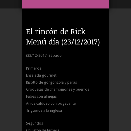
El rincón de Rick
Menú día (23/12/2017)
(23/12/2017) Sábado
Primeros
Ensalada gourmet
Risotto de gorgonzola y peras
Croquetas de champiñones y puerros
Fabes con almejas
Arroz caldoso con bogavante
Trigueros a la inglesa
Segundos
Chuletón de ternera