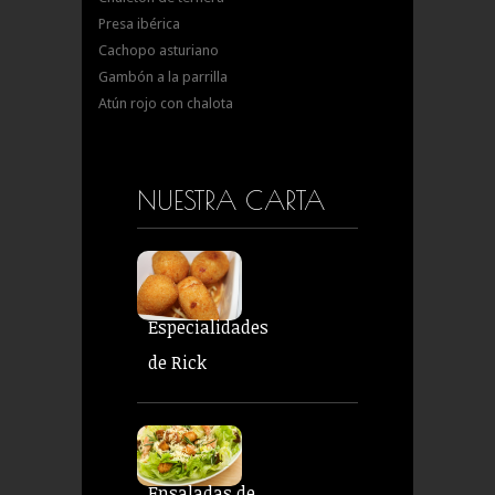
Presa ibérica
Cachopo asturiano
Gambón a la parrilla
Atún rojo con chalota
NUESTRA CARTA
Especialidades
de Rick
Ensaladas de