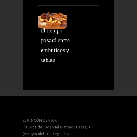
El tiempo
pasará entre
embutidos y
tablas
EL RINCÓN DE RICK
Plz. Alcalde J. Manuel Matheo Luaces, 1
(Arroyoculebro - Leganés)