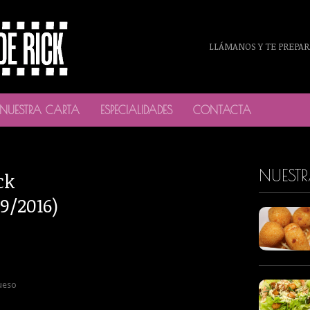
LLÁMANOS Y TE PREPAR
NUESTRA CARTA
ESPECIALIDADES
CONTACTA
NUEST
ck
9/2016)
queso