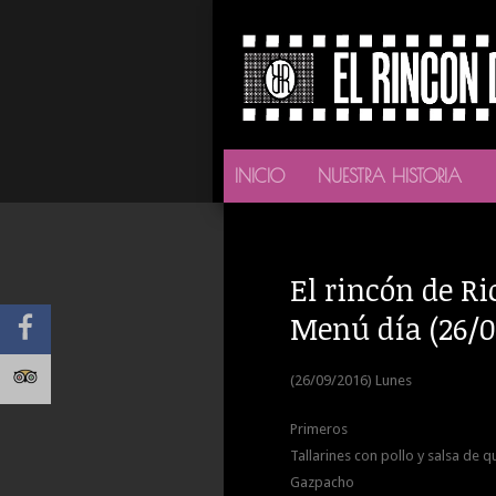
INICIO
NUESTRA HISTORIA
El rincón de Ri
Menú día (26/0
(26/09/2016) Lunes
Primeros
Tallarines con pollo y salsa de 
Gazpacho