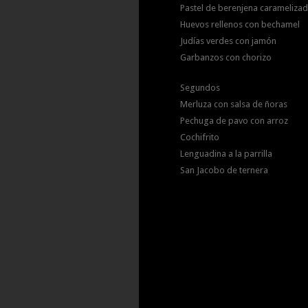
Pastel de berenjena carameliza
Huevos rellenos con bechamel
Judías verdes con jamón
Garbanzos con chorizo
Segundos
Merluza con salsa de ñoras
Pechuga de pavo con arroz
Cochifrito
Lenguadina a la parrilla
San Jacobo de ternera