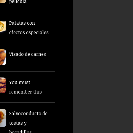
película
Patatas con
efectos especiales
Visado de carnes
You must
remember this
Salvoconducto de
tostas y
bocadillos