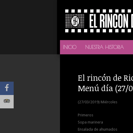
INICIO
NUESTRA HISTORIA
El rincón de Ri
Menú día (27/0
(27/03/2019) Miércoles
Primeros
Sopa marinera
Ensalada de ahumados