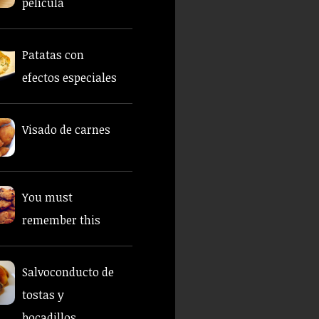
película
Patatas con
efectos especiales
Visado de carnes
You must
remember this
Salvoconducto de
tostas y
bocadillos