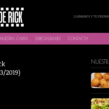
LLÁMANOS Y TE PREPAR
NUESTRA CARTA
ESPECIALIDADES
CONTACTA
NUEST
ck
3/2019)