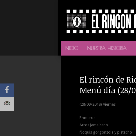
INICIO
NUESTRA HISTORIA
El rincón de Ri
Menú día (28/0
(28/09/2018) Viernes
Primeros
Arroz jamaicano
Ñoquis gorgonzola y pistacho