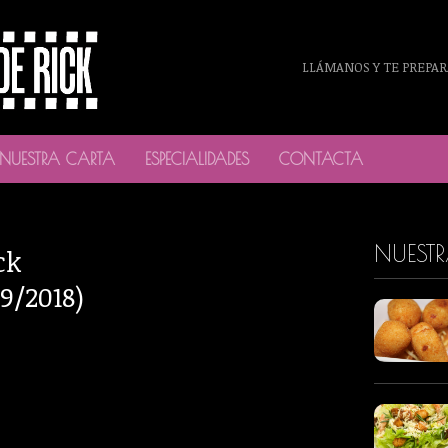
LLÁMANOS Y TE PREPAR
NUESTRA CARTA
ESPECIALIDADES
CONTACTA
NUEST
ck
9/2018)