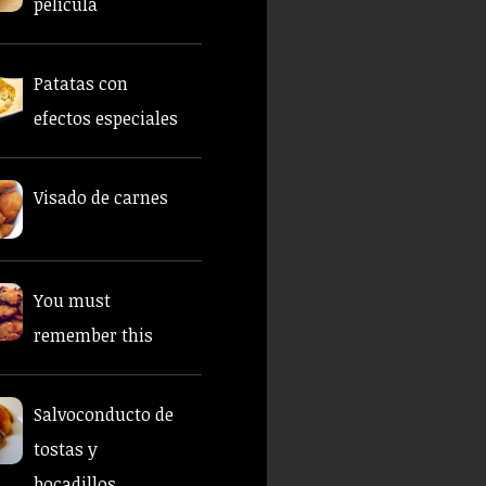
película
Patatas con
efectos especiales
Visado de carnes
You must
remember this
Salvoconducto de
tostas y
bocadillos