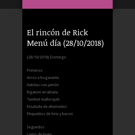
El rincón de Rick
Menú día (28/10/2018)
(28/10/2018) Domingo
Primeros
Arroz a bogavante
Habitas con jamón
Rigatoni arrabiata
Tumbet mallorquín
Ensalada de ahumados
PAquetitos de brie y bacon
Segundos
Lomo de buey