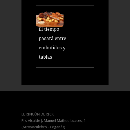
El tiempo
pasará entre
embutidos y
tablas
EL RINCÓN DE RICK
Plz. Alcalde J. Manuel Matheo Luaces, 1
(Arroyoculebro - Leganés)