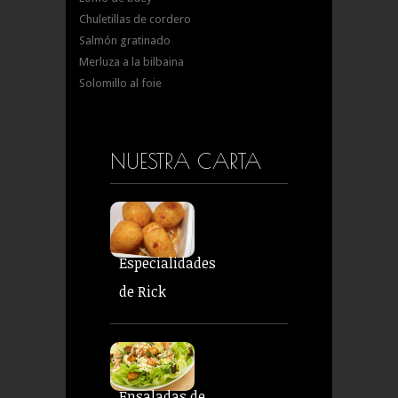
Chuletillas de cordero
Salmón gratinado
Merluza a la bilbaina
Solomillo al foie
NUESTRA CARTA
Especialidades
de Rick
Ensaladas de