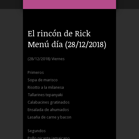
El rincón de Rick
Menú día (28/12/2018)
(28/12/2018) Viernes
Primeros
Sopa de marisco
Risotto a la milanesa
Tallarines tepanyaki
Calabacines gratinados
Ensalada de ahumados
Lasaña de carne y bacon
Segundos
Pollo picante jamaicano