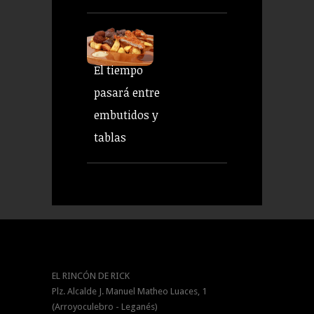
El tiempo
pasará entre
embutidos y
tablas
EL RINCÓN DE RICK
Plz. Alcalde J. Manuel Matheo Luaces, 1
(Arroyoculebro - Leganés)