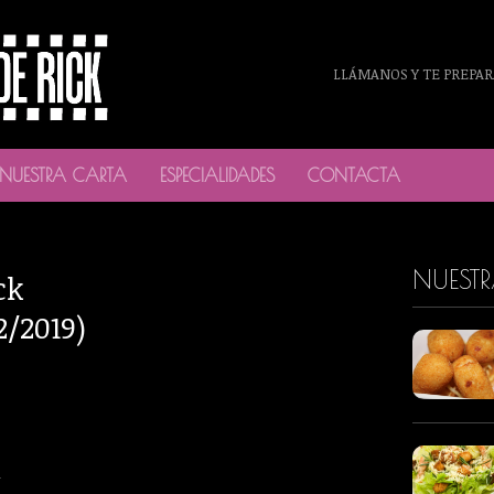
LLÁMANOS Y TE PREPAR
NUESTRA CARTA
ESPECIALIDADES
CONTACTA
NUEST
ck
2/2019)
r