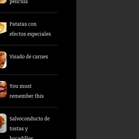
película
Patatas con
efectos especiales
Visado de carnes
You must
remember this
Salvoconducto de
tostas y
bocadillos