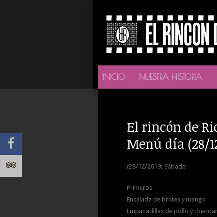
INICIO
NUESTRA HISTORIA
El rincón de Ri
Menú día (28/1
(28/12/2019) Sábado
Primeros
Ensalada de brotes y mango
Empanadillas de pollo y chedda