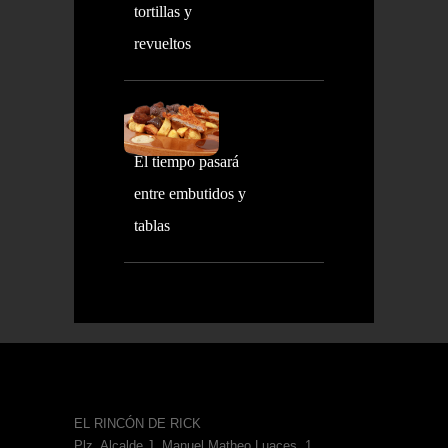
tortillas y
revueltos
El tiempo pasará
entre embutidos y
tablas
EL RINCÓN DE RICK
Plz. Alcalde J. Manuel Matheo Luaces, 1