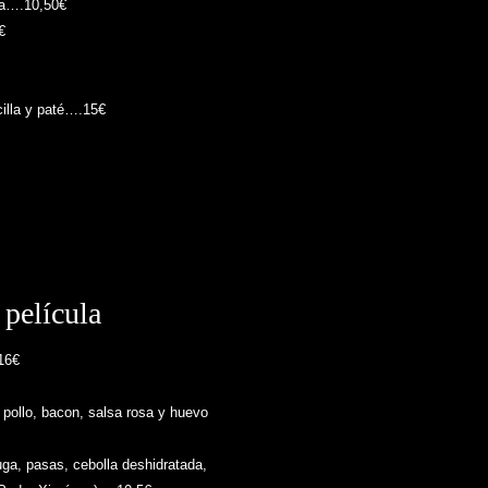
la….10,50€
€
cilla y paté….15€
 película
16€
pollo, bacon, salsa rosa y huevo
ga, pasas, cebolla deshidratada,