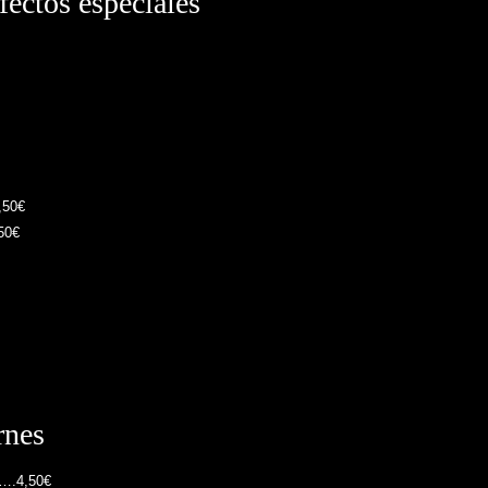
fectos especiales
,50€
50€
rnes
)….4,50€