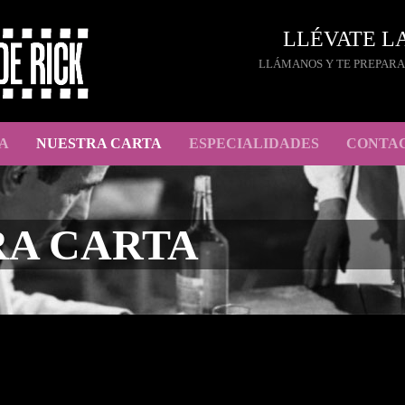
LLÉVATE L
LLÁMANOS Y TE PREPARA
A
NUESTRA CARTA
ESPECIALIDADES
CONTA
RA CARTA