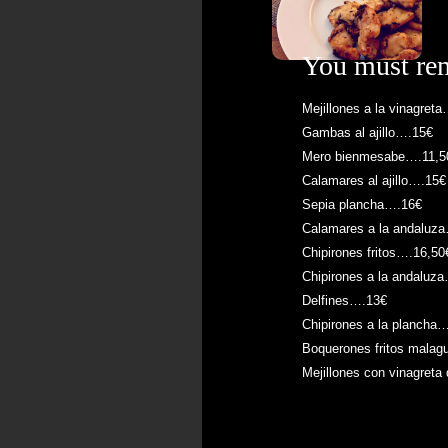
You must re
Mejillones a la vinagret
Gambas al ajillo….15€
Mero bienmesabe….11,5
Calamares al ajillo….15€
Sepia plancha….16€
Calamares a la andaluz
Chipirones fritos….16,50
Chipirones a la andaluz
Delfines….13€
Chipirones a la plancha
Boquerones fritos mala
Mejillones con vinagret