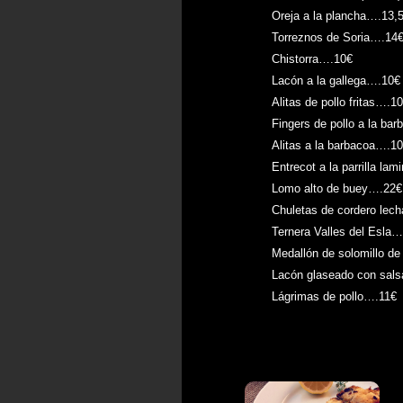
Oreja a la plancha….13,
Torreznos de Soria….14
Chistorra….10€
Lacón a la gallega….10€
Alitas de pollo fritas….1
Fingers de pollo a la ba
Alitas a la barbacoa….1
Entrecot a la parrilla la
Lomo alto de buey….22€
Chuletas de cordero lec
Ternera Valles del Esla
Medallón de solomillo de
Lacón glaseado con sals
Lágrimas de pollo….11€