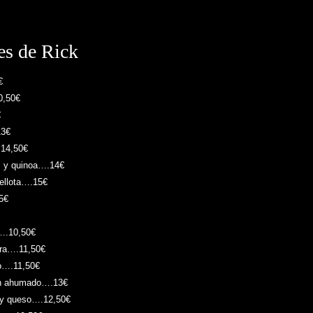
es de Rick
€
0,50€
€
13€
.14,50€
s y quinoa….14€
ellota….15€
5€
….10,50€
rra….11,50€
o….11,50€
ón ahumado….13€
 y queso….12,50€