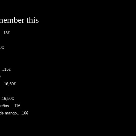
member this
a….13€
0€
a….15€
€
a….16,50€
….16,50€
gueños….11€
a de mango….16€