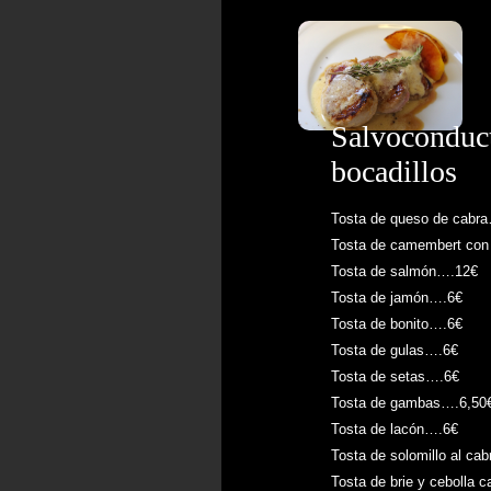
Salvoconduct
bocadillos
Tosta de queso de cabr
Tosta de camembert co
Tosta de salmón….12€
Tosta de jamón….6€
Tosta de bonito….6€
Tosta de gulas….6€
Tosta de setas….6€
Tosta de gambas….6,50
Tosta de lacón….6€
Tosta de solomillo al ca
Tosta de brie y cebolla 