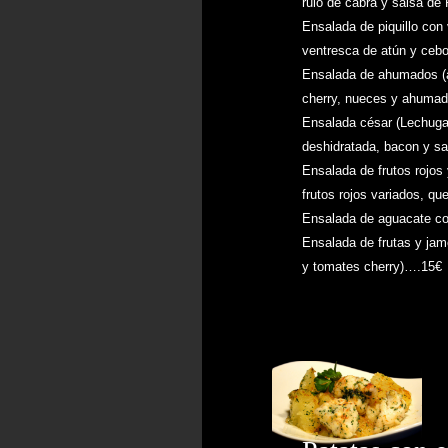
rulo de cabra y salsa d
Ensalada de piquillo con 
ventresca de atún y ceb
Ensalada de ahumados (a
cherry, nueces y ahuma
Ensalada césar (Lechuga
deshidratada, bacon y s
Ensalada de frutos rojos
frutos rojos variados, q
Ensalada de aguacate 
Ensalada de frutas y jam
y tomates cherry)….15€