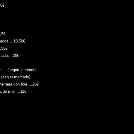
50€
€
0,5€
rbacoa….10,50€
0,50€
minado….20€
hal….(según mercado)
….(según mercado)
 ternera con foie….20€
a de miel….11€