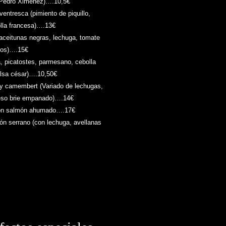
e Pedro Ximénez)….10,5€
ventresca (pimiento de piquillo,
olla francesa)….13€
ceitunas negras, lechuga, tomate
dos)….15€
, picatostes, parmesano, cebolla
alsa césar)….10,50€
 y camembert (Variado de lechugas,
ueso brie empanado)….14€
con salmón ahumado….17€
ón serrano (con lechuga, avellanas