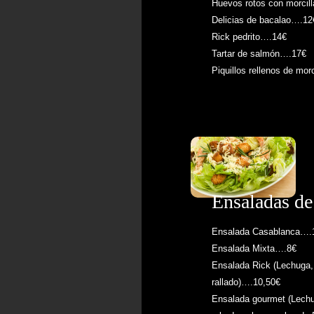
Huevos rotos con morcil
Delicias de bacalao….12
Rick pedrito….14€
Tartar de salmón….17€
Piquillos rellenos de mor
Ensaladas de
Ensalada Casablanca….
Ensalada Mixta….8€
Ensalada Rick (Lechuga, 
rallado)….10,50€
Ensalada gourmet (Lechu