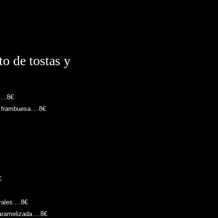
o de tostas y
a….8€
n frambuesa….8€
€
brales….8€
caramelizada….8€