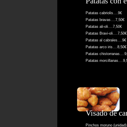
Patatas con e
Patatas cabriolis….9€
Patatas bravas….7,50€
Patatas ali-oli….7,50€
Patatas Bravi-oli….7,50€
Patatas al cabrales….9€
Patatas arco iris….8,50€
Patatas chistorranas….9
Patatas morcillanas….9,
Visado de ca
Pinchos moruno (unidad