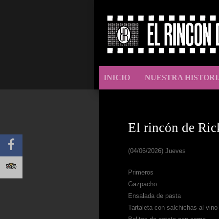
INICIO
NUESTRA HISTORI
El rincón de Ric
(04/06/2026) Jueves
Primeros
Gazpacho
Ensalada de pasta
Tartaleta con salchichas al vino