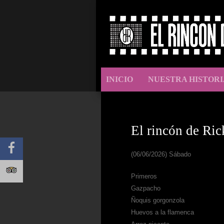
INICIO
NUESTRA HISTORI
El rincón de Ric
(06/06/2026) Sábado
Primeros
Gazpacho
Ñoquis gorgonzola
Huevos a la flamenca