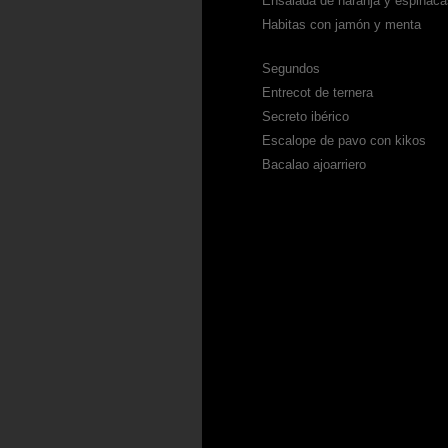
Ensalada de naranja y espinaca
Habitas con jamón y menta
Segundos
Entrecot de ternera
Secreto ibérico
Escalope de pavo con kikos
Bacalao ajoarriero