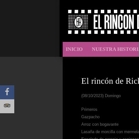
INICIO
NUESTRA HISTORI
El rincón de Ric
(08/10/2023) Domingo
Primeros
Gazpacho
Arroz con bogavante
Lasaña de morcilla con mermel