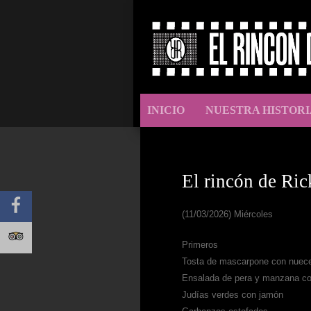
INICIO
NUESTRA HISTORI
El rincón de Ric
(11/03/2026) Miércoles
Primeros
Tosta de mascarpone con nuec
Ensalada de pera y manzana co
Judías verdes con jamón