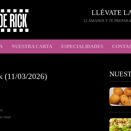
LLÉVATE L
LLÁMANOS Y TE PREPARA
A
NUESTRA CARTA
ESPECIALIDADES
CONTA
NUES
k (11/03/2026)
es
n miel