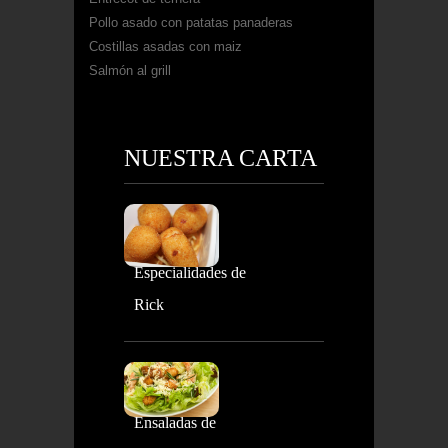
Pollo asado con patatas panaderas
Costillas asadas con maiz
Salmón al grill
NUESTRA CARTA
Especialidades de
Rick
Ensaladas de