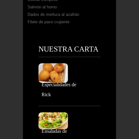
Salmón al horno
Dados de merluza al azafrán
Filete de pavo crujiente
NUESTRA CARTA
Especialidades de
Rick
Ensaladas de